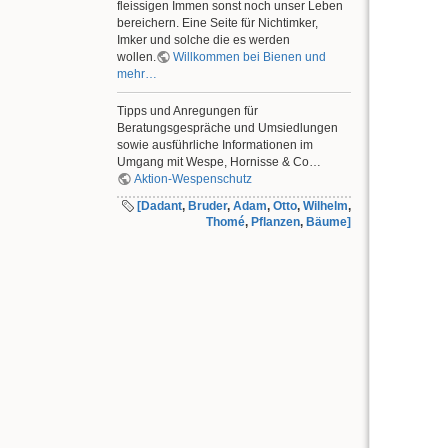
fleissigen Immen sonst noch unser Leben
bereichern. Eine Seite für Nichtimker,
Imker und solche die es werden
wollen.
Willkommen bei Bienen und
mehr…
Tipps und Anregungen für
Beratungsgespräche und Umsiedlungen
sowie ausführliche Informationen im
Umgang mit Wespe, Hornisse & Co…
Aktion-Wespenschutz
[Dadant
,
Bruder
,
Adam
,
Otto
,
Wilhelm
,
Thomé
,
Pflanzen
,
Bäume]