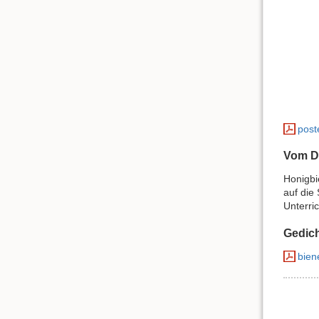
post
Vom D
Honigbi
auf die
Unterri
Gedich
bien