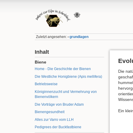
🐝
Zuletzt angesehen:
grundlagen
•
Inhalt
Evol
Biene
Home - Die Geschichte der Bienen
Die nat
geschaf
Die Westliche Honigbiene (Apis mellifera)
hummelg
Betriebsweise
hervorg
Königinnenzucht und Vermehrung von
orienti
Bienenvölkern
Wissens
Die Vorträge von Bruder Adam
Ein kle
Bienengesundheit
Alles zur Varro vom LLH
Pedigrees der Buckfastbiene