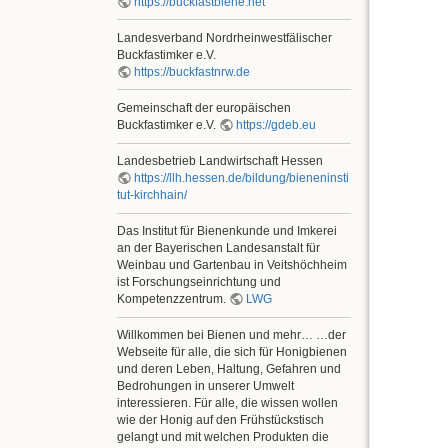
https://buckfastbiene.net
Landesverband Nordrheinwestfälischer
Buckfastimker e.V.
https://buckfastnrw.de
Gemeinschaft der europäischen
Buckfastimker e.V.
https://gdeb.eu
Landesbetrieb Landwirtschaft Hessen
https://llh.hessen.de/bildung/bieneninsti
tut-kirchhain/
Das Institut für Bienenkunde und Imkerei
an der Bayerischen Landesanstalt für
Weinbau und Gartenbau in Veitshöchheim
ist Forschungseinrichtung und
Kompetenzzentrum.
LWG
Willkommen bei Bienen und mehr… …der
Webseite für alle, die sich für Honigbienen
und deren Leben, Haltung, Gefahren und
Bedrohungen in unserer Umwelt
interessieren. Für alle, die wissen wollen
wie der Honig auf den Frühstückstisch
gelangt und mit welchen Produkten die