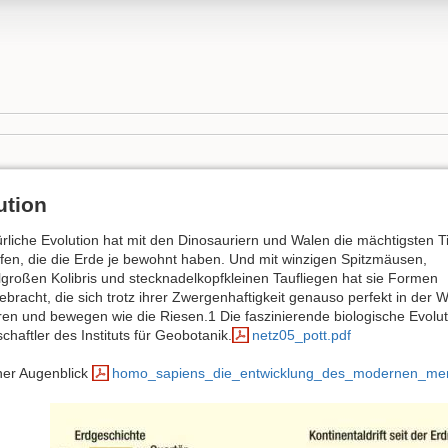
ution
ürliche Evolution hat mit den Dinosauriern und Walen die mächtigsten T
fen, die die Erde je bewohnt haben. Und mit winzigen Spitzmäusen,
roßen Kolibris und stecknadelkopfkleinen Taufliegen hat sie Formen
ebracht, die sich trotz ihrer Zwergenhaftigkeit genauso perfekt in der W
eren und bewegen wie die Riesen.1 Die faszinierende biologische Evolut
chaftler des Instituts für Geobotanik.
netz05_pott.pdf
iner Augenblick
homo_sapiens_die_entwicklung_des_modernen_men