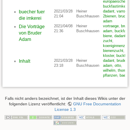
europaeischen
,
buckfastimker
2021/03/28
Heiner
dadant
,
varroa
,
buecher fuer
21:04
Buschhausen
2bienen
,
bruder
,
die imkerei
adam
2021/04/08
Heiner
vortraege
,
brude
Die Vorträge
21:36
Buschhausen
adam
,
buckfast
von Bruder
biene
,
dadant
,
Adam
zucht
,
koeniginnenzuc
bienenzucht
,
kloster
,
buckfas
2021/03/28
Heiner
dadant
,
bruder
,
Inhalt
23:18
Buschhausen
adam
,
otto
,
wilhelm
,
thome
,
pflanzen
,
baeu
Falls nicht anders bezeichnet, ist der Inhalt dieses Wikis unter der
folgenden Lizenz veröffentlicht:
GNU Free Documentation
License 1.3