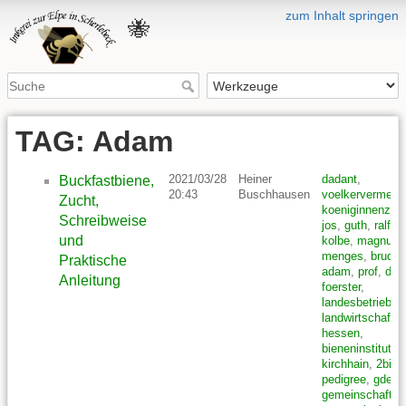
zum Inhalt springen
🐝
TAG: Adam
2021/03/28
Heiner
dadant
,
Buckfastbiene,
20:43
Buschhausen
voelkervermehr
Zucht,
koeniginnenzuc
Schreibweise
jos
,
guth
,
ralf
,
und
kolbe
,
magnus
,
menges
,
bruder
,
Praktische
adam
,
prof
,
dr
,
Anleitung
foerster
,
landesbetrieb
,
landwirtschaft
,
hessen
,
bieneninstitut
,
kirchhain
,
2bien
pedigree
,
gdeb
,
gemeinschaft
,
d