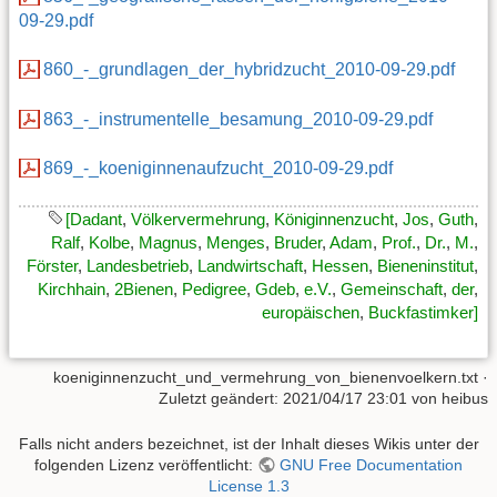
09-29.pdf
860_-_grundlagen_der_hybridzucht_2010-09-29.pdf
863_-_instrumentelle_besamung_2010-09-29.pdf
869_-_koeniginnenaufzucht_2010-09-29.pdf
[Dadant
,
Völkervermehrung
,
Königinnenzucht
,
Jos
,
Guth
,
Ralf
,
Kolbe
,
Magnus
,
Menges
,
Bruder
,
Adam
,
Prof.
,
Dr.
,
M.
,
Förster
,
Landesbetrieb
,
Landwirtschaft
,
Hessen
,
Bieneninstitut
,
Kirchhain
,
2Bienen
,
Pedigree
,
Gdeb
,
e.V.
,
Gemeinschaft
,
der
,
europäischen
,
Buckfastimker]
koeniginnenzucht_und_vermehrung_von_bienenvoelkern.txt
·
Zuletzt geändert: 2021/04/17 23:01 von
heibus
Falls nicht anders bezeichnet, ist der Inhalt dieses Wikis unter der
folgenden Lizenz veröffentlicht:
GNU Free Documentation
License 1.3